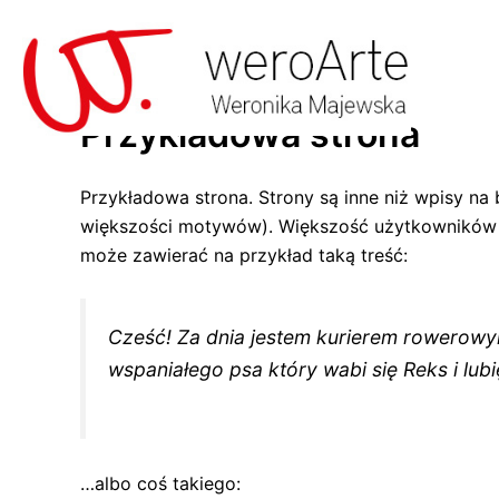
Skip
to
content
Przykładowa strona
Przykładowa strona. Strony są inne niż wpisy na 
większości motywów). Większość użytkowników za
może zawierać na przykład taką treść:
Cześć! Za dnia jestem kurierem rowerowym
wspaniałego psa który wabi się Reks i lub
…albo coś takiego: