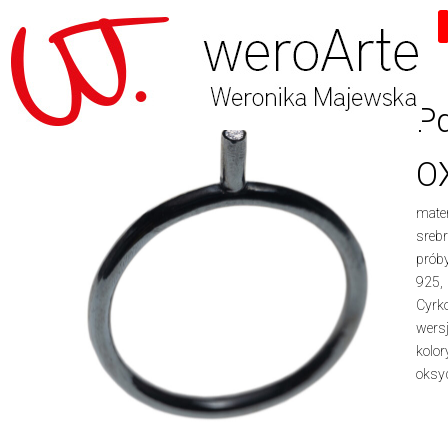
Skip
to
content
P
O
mater
sreb
prób
925,
Cyrk
wers
kolor
oksy