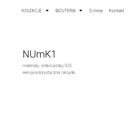
KOLEKCJE
BIŻUTERIA
O mnie
Kontakt
NUmK1
materiały: srebro próby 925
wersja kolorystyczna: oksyda