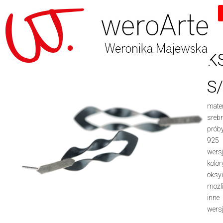
Skip
to
content
K
S
mater
sreb
prób
925
wers
kolor
oksy
możl
inne
wers