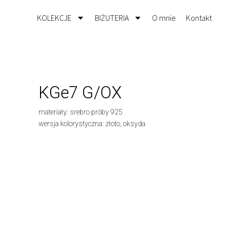
KOLEKCJE
BIŻUTERIA
O mnie
Kontakt
KGe7 G/OX
materiały: srebro próby 925
wersja kolorystyczna: złoto, oksyda