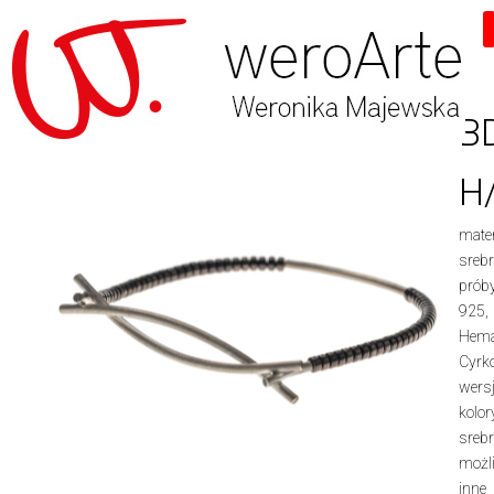
Skip
to
content
B
H
mater
sreb
prób
925,
Hema
Cyrk
wers
kolor
srebr
możl
inne