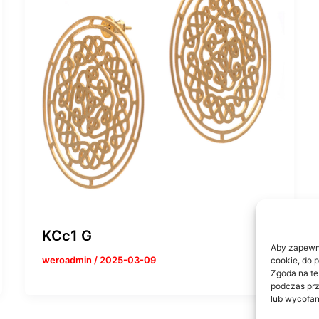
KCc1 G
Aby zapewnić
weroadmin
/
2025-03-09
cookie, do 
Zgoda na te
podczas prz
lub wycofan