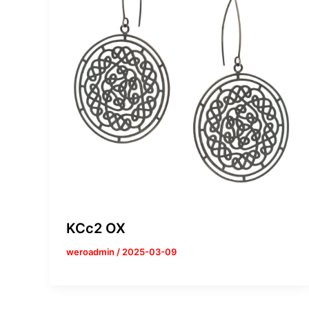
KCc2 OX
weroadmin
/
2025-03-09