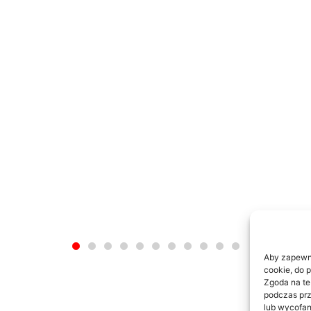
Aby zapewnić
cookie, do 
Zgoda na te
podczas prz
kolekcja
lub wycofan